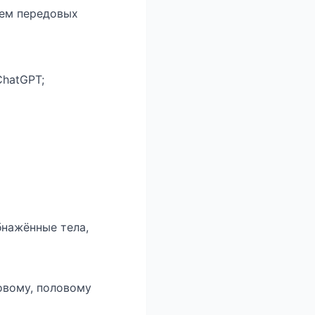
ием передовых
ChatGPT;
бнажённые тела,
овому, половому