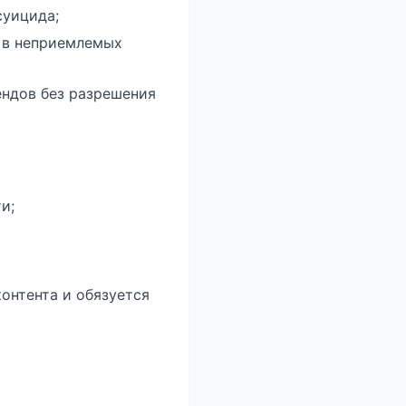
суицида;
 в неприемлемых
ендов без разрешения
и;
контента и обязуется