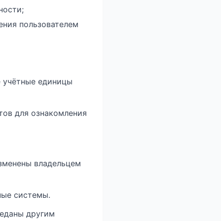
ности;
шения пользователем
е учётные единицы
итов для ознакомления
изменены владельцем
ные системы.
реданы другим