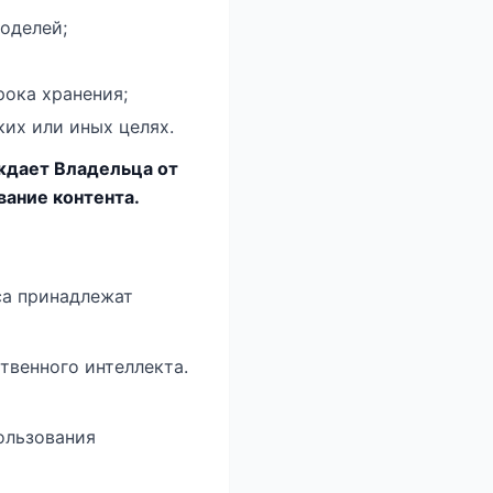
оделей;
рока хранения;
их или иных целях.
ождает Владельца от
вание контента.
са принадлежат
твенного интеллекта.
пользования