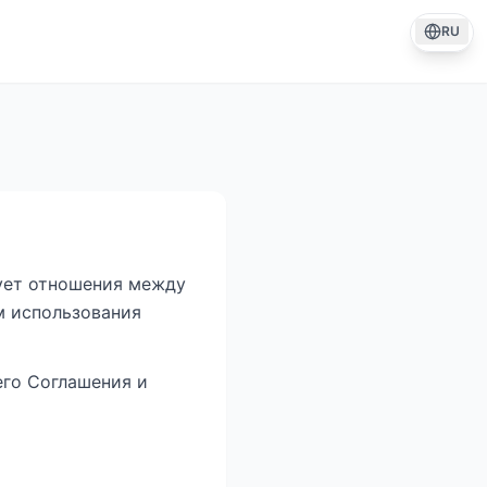
RU
рует отношения между
ам использования
его Соглашения и