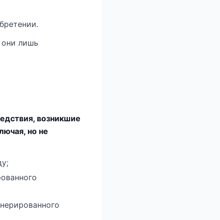
обретении.
 они лишь
дствия, возникшие
лючая, но не
у;
рованного
енерированного