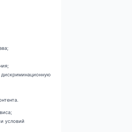
ава;
ния;
, дискриминационную
нтента.
виса;
ии условий