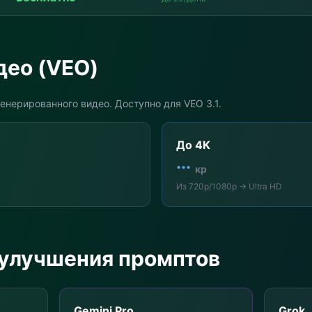
део (VEO)
енерированного видео. Доступно для VEO 3.1.
До 4K
···
кр
Из 720p/1080p → Ultra HD
улучшения промптов
Gemini Pro
Grok