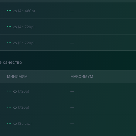
···
кр
(
4с 480p
)
—
···
кр
(
4с 720p
)
—
···
кр
(
3с 720p
)
—
 качество
МИНИМУМ
МАКСИМУМ
···
кр
(
720p
)
—
···
кр
(
720p
)
—
···
кр
(
3с стд
)
—