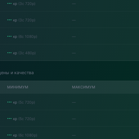
···
кр
(
3с 720p
)
—
···
кр
(
3с 720p
)
—
···
кр
(
6с 1080p
)
—
···
кр
(
3с 480p
)
—
цены и качества
МИНИМУМ
МАКСИМУМ
···
кр
(
5с 720p
)
—
···
кр
(
5с 720p
)
—
···
кр
(
6с 1080p
)
—