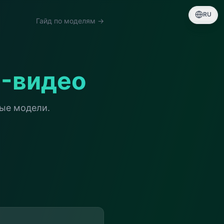
RU
Гайд по моделям →
I-видео
ые модели.