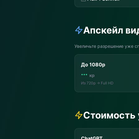
Апскейл ви
Увеличьте разрешение уже сг
До 1080p
···
кр
Из 720p → Full HD
Стоимость 
ChatGPT