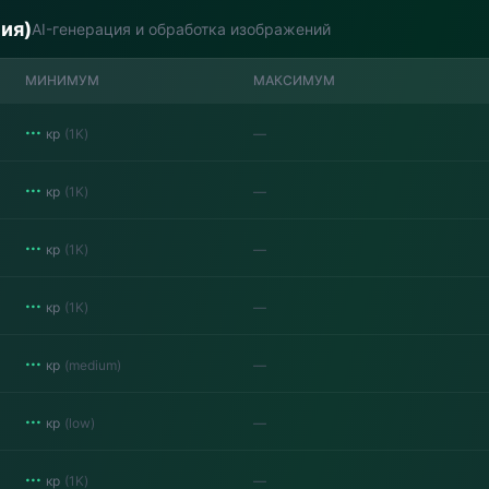
ния)
AI-генерация и обработка изображений
МИНИМУМ
МАКСИМУМ
···
кр
(
1K
)
—
···
кр
(
1K
)
—
···
кр
(
1K
)
—
···
кр
(
1K
)
—
···
кр
(
medium
)
—
···
кр
(
low
)
—
···
кр
(
1K
)
—