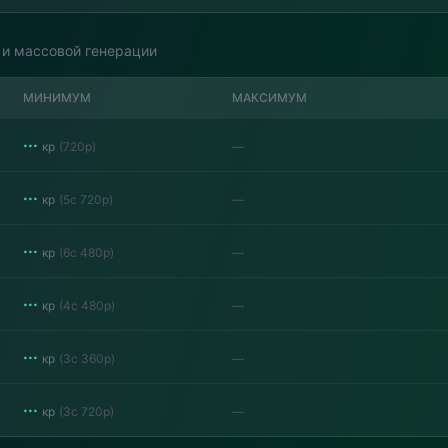
 и массовой генерации
МИНИМУМ
МАКСИМУМ
···
кр
(
720p
)
—
···
кр
(
5с 720p
)
—
···
кр
(
6с 480p
)
—
···
кр
(
4с 480p
)
—
···
кр
(
3с 360p
)
—
···
кр
(
3с 720p
)
—