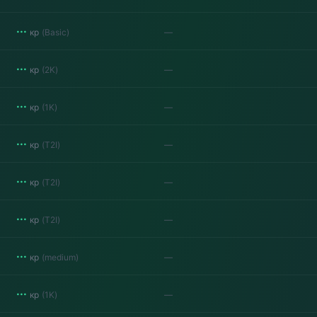
···
кр
(
Basic
)
—
···
кр
(
2K
)
—
···
кр
(
1K
)
—
···
кр
(
T2I
)
—
···
кр
(
T2I
)
—
···
кр
(
T2I
)
—
···
кр
(
medium
)
—
···
кр
(
1K
)
—