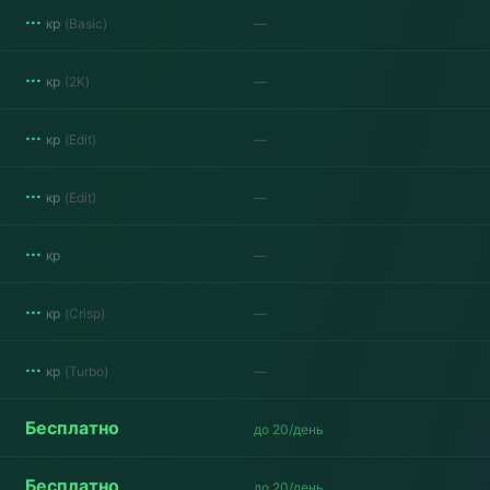
···
кр
(
Basic
)
—
···
кр
(
2K
)
—
···
кр
(
Edit
)
—
···
кр
(
Edit
)
—
···
кр
—
···
кр
(
Crisp
)
—
···
кр
(
Turbo
)
—
Бесплатно
до 20/день
Бесплатно
до 20/день