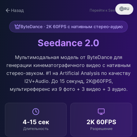
RU
Назад
Перейти к Seedance 2.0
ByteDance · 2K 60FPS с нативным стерео-аудио
Seedance 2.0
Мультимодальная модель от ByteDance для
генерации кинематографичного видео с нативным
стерео-звуком. #1 на Artificial Analysis по качеству
I2V+Audio. До 15 секунд, 2K@60FPS,
мультиреференс из 9 фото + 3 видео + 3 аудио.
4-15 сек
2K 60FPS
Длительность
Разрешение