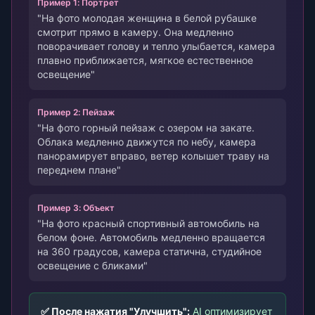
Пример 1: Портрет
"На фото молодая женщина в белой рубашке
смотрит прямо в камеру. Она медленно
поворачивает голову и тепло улыбается, камера
плавно приближается, мягкое естественное
освещение"
Пример 2: Пейзаж
"На фото горный пейзаж с озером на закате.
Облака медленно движутся по небу, камера
панорамирует вправо, ветер колышет траву на
переднем плане"
Пример 3: Объект
"На фото красный спортивный автомобиль на
белом фоне. Автомобиль медленно вращается
на 360 градусов, камера статична, студийное
освещение с бликами"
✅ После нажатия "Улучшить":
AI оптимизирует