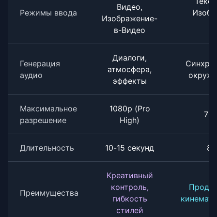
Текст
Видео,
Режимы ввода
Изобр
Изображение-
В
в-Видео
Диалоги,
Генерация
Синхрон
атмосфера,
аудио
окружа
эффекты
Максимальное
1080p (Pro
72
разрешение
High)
Длительность
10-15 секунд
8 
Креативный
контроль,
Продле
Преимущества
гибкость
кинемато
стилей