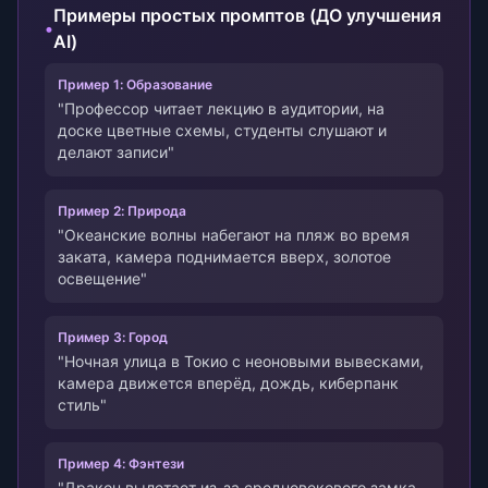
Примеры простых промптов (ДО улучшения
•
AI)
Пример 1: Образование
"Профессор читает лекцию в аудитории, на
доске цветные схемы, студенты слушают и
делают записи"
Пример 2: Природа
"Океанские волны набегают на пляж во время
заката, камера поднимается вверх, золотое
освещение"
Пример 3: Город
"Ночная улица в Токио с неоновыми вывесками,
камера движется вперёд, дождь, киберпанк
стиль"
Пример 4: Фэнтези
"Дракон вылетает из-за средневекового замка