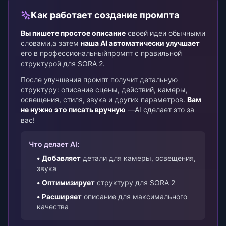
Как работает создание промпта
Вы пишете простое описание
своей идеи обычными
словами,
а затем
наша AI автоматически улучшает
его в профессиональный
промпт с правильной
структурой для SORA 2.
После улучшения промпт получит детальную
структуру: описание сцены, действий, камеры,
освещения, стиля, звука и других параметров.
Вам
не нужно это писать вручную
—
AI сделает это за
вас!
Что делает AI:
• Добавляет
детали для камеры, освещения,
звука
• Оптимизирует
структуру для SORA 2
• Расширяет
описание для максимального
качества