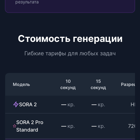
результата
Стоимость генерации
Гибкие тарифы для любых задач
10
15
Модель
Разреше
секунд
секунд
SORA 2
—
кр.
—
кр.
HD
SORA 2 Pro
—
кр.
—
кр.
720
Standard